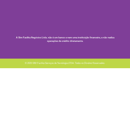
A Sim Facilita Negócios Ltda. não é um banco e nem uma instituição financeira, e não realiza
operações de crédito diretamente.
© 2025 SIM Facilita Serviços de Tecnologia LTDA. Todos os Direitos Reservados.