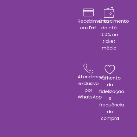
Recebimento
Crescimento
em D+1
de até
100% no
ticket
médio
Atendimento
Aumento
exclusivo
da
por
fidelização
WhatsApp
e
frequência
de
compra