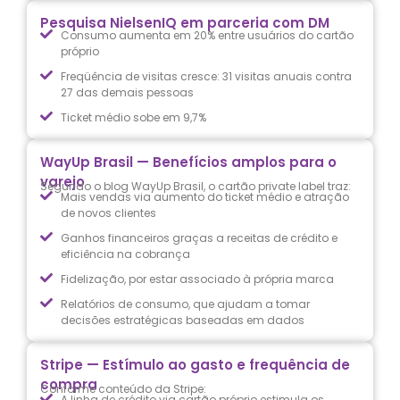
Pesquisa NielsenIQ em parceria com DM
Consumo aumenta em 20% entre usuários do cartão
próprio
Freqüência de visitas cresce: 31 visitas anuais contra
27 das demais pessoas
Ticket médio sobe em 9,7%
WayUp Brasil — Benefícios amplos para o
varejo
Segundo o blog WayUp Brasil, o cartão private label traz:
Mais vendas via aumento do ticket médio e atração
de novos clientes
Ganhos financeiros graças a receitas de crédito e
eficiência na cobrança
Fidelização, por estar associado à própria marca
Relatórios de consumo, que ajudam a tomar
decisões estratégicas baseadas em dados
Stripe — Estímulo ao gasto e frequência de
compra
Conforme conteúdo da Stripe:
A linha de crédito via cartão próprio estimula os