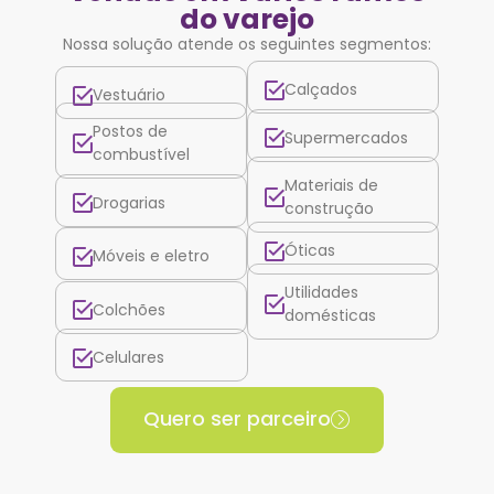
do varejo
Nossa solução atende os seguintes segmentos:
Calçados
Vestuário
Postos de
Supermercados
combustível
Materiais de
Drogarias
construção
Óticas
Móveis e eletro
Utilidades
Colchões
domésticas
Celulares
Quero ser parceiro