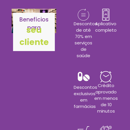
Benefícios
Descontos
Aplicativo
para
seu
de até
completo
70% em
cliente
serviços
de
saúde
Crédito
Descontos
aprovado
exclusivos
em menos
em
de 10
farmácias
minutos