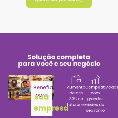
Solução completa
para você e seu negócio
Benefícios
Aumento
Competitividad
de até
com
para
sua
30% no
grandes
faturamento
redes do
empresa
seu ramo